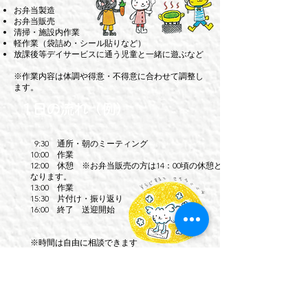
お弁当製造
お弁当販売
清掃・施設内作業
軽作業（袋詰め・シール貼りなど）
放課後等デイサービスに通う児童と一緒に遊ぶなど
※作業内容は体調や得意・不得意に合わせて調整し
ます。
1日の流れ（例）
9:30 通所・朝のミーティング
10:00 作業
12:00 休憩 ※お弁当販売の方は14：00頃の休憩と
なります。
13:00 作業
15:30 片付け・振り返り
16:00 終了 送迎開始
※時間は自由に相談できます
工賃について
作業内容・時間に応じて工賃をお支払いしま