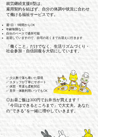
就労継続支援B型は、
雇用契約を結ばず、自分の体調や状況に合わせ
て働ける福祉サービスです。
週1日・1時間からOK
年齢制限なし
自分のペースで通所可能
送迎していますので、自宅の近くまでお迎えに行きます
「働くこと」だけでなく、生活リズムづくり・
社会参加・自信回復を大切にしています。
ほみぃくらぶの特徴
✅ 少人数で落ち着いた環境
✅ スタッフが丁寧にサポート
✅ 休憩・早退も柔軟対応
✅ 見学・体験利用いつでもOK
◎お昼ご飯は300円でお弁当が買えます！
「今日はできるところまで」で大丈夫。あなた
の“できる”を一緒に増やしていきます。
作業内容（一例）